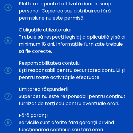
Platforma poate fi utilizată doar în scop
personal. Copierea sau distribuirea fără
permisiune nu este permisă.
Obligațiile utilizatorului
Trebuie să respecți legislația aplicabilă și să ai
minimum 18 ani. Informațiile furnizate trebuie
să fie corecte.
Responsabilitatea contului
Ești responsabil pentru securitatea contului și
pentru toate activitățile efectuate.
Limitarea răspunderii
Superbet nu este responsabil pentru conținut
furnizat de terți sau pentru eventuale erori.
Fără garanții
Serviciile sunt oferite fără garanții privind
funcționarea continuă sau fără erori.